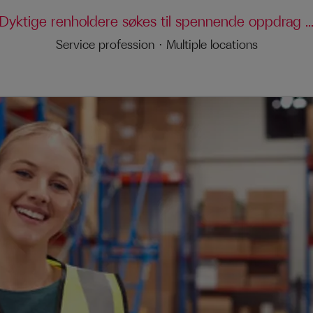
Dyktige renholdere søkes til spennende oppdrag ..
Service profession
·
Multiple locations