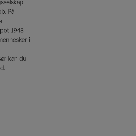
sselskap.
bb. På
e
apet 1948
mennesker i
sør kan du
ed.