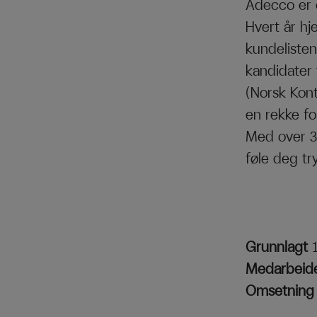
Adecco er 
Hvert år hj
kundelisten
kandidater
(Norsk Kon
en rekke for
Med over 35
føle deg tr
Grunnlagt
Medarbeid
Omsetnin