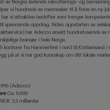
et av Norges ledende rekrutterings- og bemanning
elper vi hundrevis av mennesker til å finne en ny jo
 har vi attraktive bedrifter som trenger kompetent
 til spennende oppdrag. Siden oppstarten av selsk
taktservice) har Adecco ansatt hundretusenvis av 
skjellige bransjer i hele Norge.
 kontorer fra Hammerfest i nord til Kristiansand i 
ygg på at vi har god kunnskap om ditt lokale mark
1996 (Adecco)
ere
Ca. 9.000
g
NOK 3,3 milliarder