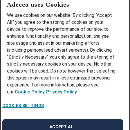
Adecco uses Cookies
We use cookies on our website. By clicking “Accept
Bransjer
All” you agree to the storing of cookies on your
device to improve the performance of our site, to
Pedagogisk
Serviceyrke
enhance functionality and personalization, analyse
Transport, lager og logistikk
site usage and assist in our marketing efforts
Industri og produksjon
(including personalised advertisements). By clicking
“Strictly Necessary” you only agree to the storing of
strictly necessary cookies on your device. No other
adecco.no
cookies will be used. Do note however that selecting
this option may result in a less optimized browsing
experience. For more information, please see
our
Cookie Policy
Privacy Policy
Medarbeiderinnlogging
COOKIES SETTINGS
Kandidatens Connect-innlogging
·
Norsk (bokmål)
Endre språk
ACCEPT ALL