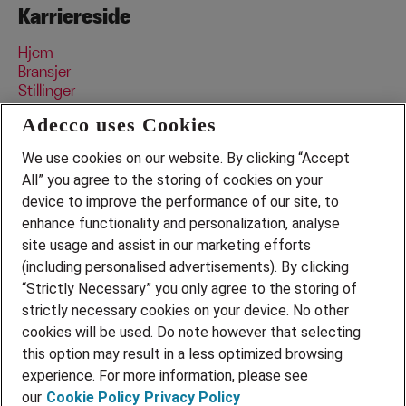
Karriereside
Hjem
Bransjer
Stillinger
Data og personvern
Adecco uses Cookies
We use cookies on our website. By clicking “Accept
Bransjer
All” you agree to the storing of cookies on your
device to improve the performance of our site, to
Pedagogisk
Serviceyrke
enhance functionality and personalization, analyse
Transport, lager og logistikk
site usage and assist in our marketing efforts
Industri og produksjon
(including personalised advertisements). By clicking
“Strictly Necessary” you only agree to the storing of
strictly necessary cookies on your device. No other
adecco.no
cookies will be used. Do note however that selecting
this option may result in a less optimized browsing
experience. For more information, please see
our
Cookie Policy
Privacy Policy