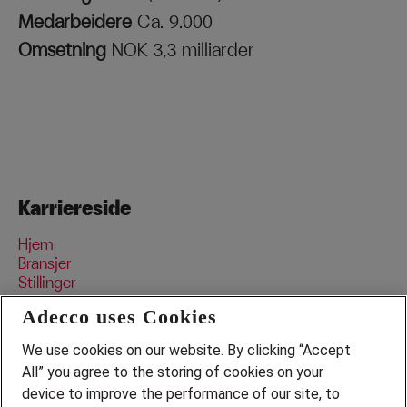
Medarbeidere
Ca. 9.000
Omsetning
NOK 3,3 milliarder
Karriereside
Hjem
Bransjer
Stillinger
Data og personvern
Adecco uses Cookies
We use cookies on our website. By clicking “Accept
Bransjer
All” you agree to the storing of cookies on your
device to improve the performance of our site, to
Pedagogisk