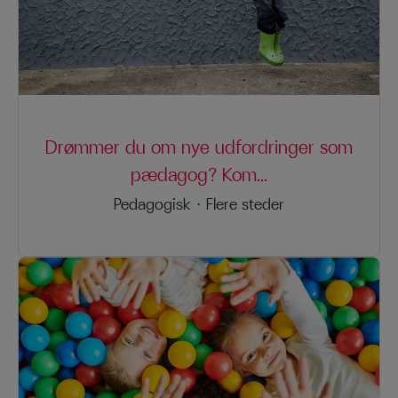
Drømmer du om nye udfordringer som
pædagog? Kom...
Pedagogisk
·
Flere steder