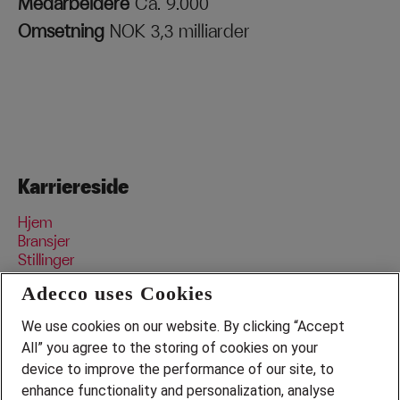
Medarbeidere
Ca. 9.000
Omsetning
NOK 3,3 milliarder
Karriereside
Hjem
Bransjer
Stillinger
Data og personvern
Adecco uses Cookies
We use cookies on our website. By clicking “Accept
Bransjer
All” you agree to the storing of cookies on your
device to improve the performance of our site, to
Pedagogisk
Serviceyrke
enhance functionality and personalization, analyse