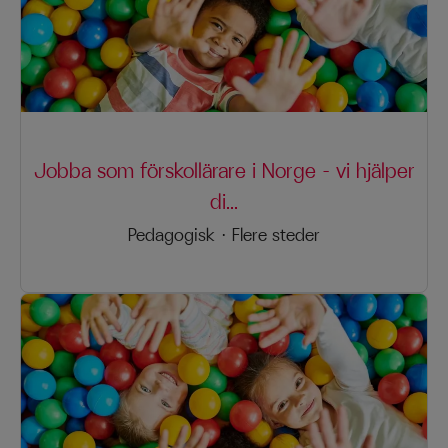
Jobba som förskollärare i Norge – vi hjälper
di...
Pedagogisk
·
Flere steder