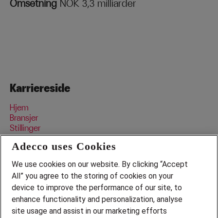
Omsetning
NOK 3,3 milliarder
Karriereside
Hjem
Bransjer
Stillinger
Data og personvern
Adecco uses Cookies
We use cookies on our website. By clicking “Accept
Bransjer
All” you agree to the storing of cookies on your
device to improve the performance of our site, to
Pedagogisk
Serviceyrke
enhance functionality and personalization, analyse
Transport, lager og logistikk
site usage and assist in our marketing efforts