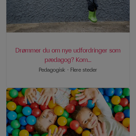
Drømmer du om nye udfordringer som
pædagog? Kom...
Pedagogisk
·
Flere steder