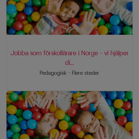
Jobba som förskollärare i Norge – vi hjälper
di...
Pedagogisk
·
Flere steder